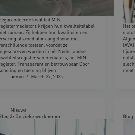
Gegarandeerde kwaliteit MfN-
registermediators krijgen hun kwaliteitslabel
Het o
niet zomaar. Zij hebben hun kwaliteiten en
statu
ervaring als mediator aangetoond met
Algem
verschillende toetsen, voordat ze
(AVA)
ingeschreven worden in hét Nederlandse
tijde
kwaliteitsregister van mediators, het MfN-
ontsl
register. Transparant en betrouwbaar Door
slech
scholing en toetsing blijven…
moet
admin
March 27, 2025
Nieuws
Blog 3: De zieke werknemer
Blog