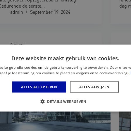
Gedurende de eerste…
dag 
admin
September 19, 2024
Nieuws
Wetswijziging door arbeids­
Wetsw
voorwaardenrichtlijn deel 5: Slot
voorw
Deze website maakt gebruik van cookies.
en w
site gebruikt cookies om de gebruikerservaring te bevorderen. Door onze w
geef je toestemming om cookies te plaatsen volgens onze cookieverklaring.
ALLES ACCEPTEREN
ALLES AFWIJZEN
DETAILS WEERGEVEN