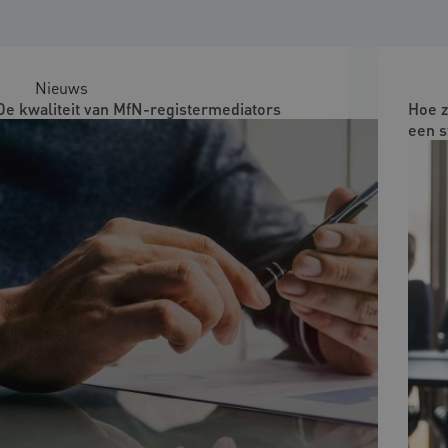
Nieuws
De kwaliteit van MfN-registermediators
Hoe z
een s