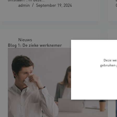
admin
September 19, 2024
Nieuws
Blog 1: De zieke werknemer
Deze web
gebruiken 