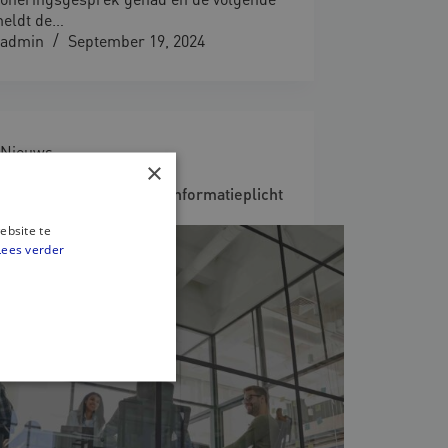
meldt de…
admin
September 19, 2024
Nieuws
×
ijziging door arbeids­
aardenrichtlijn deel 4: Informatieplicht
erkpatroon
ebsite te
Lees verder