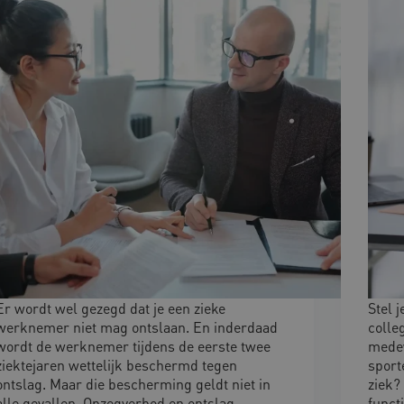
Er wordt wel gezegd dat je een zieke
Stel 
werknemer niet mag ontslaan. En inderdaad
colle
wordt de werknemer tijdens de eerste twee
mede
ziektejaren wettelijk beschermd tegen
sport
ontslag. Maar die bescherming geldt niet in
ziek?
alle gevallen. Opzegverbod en ontslag
funct