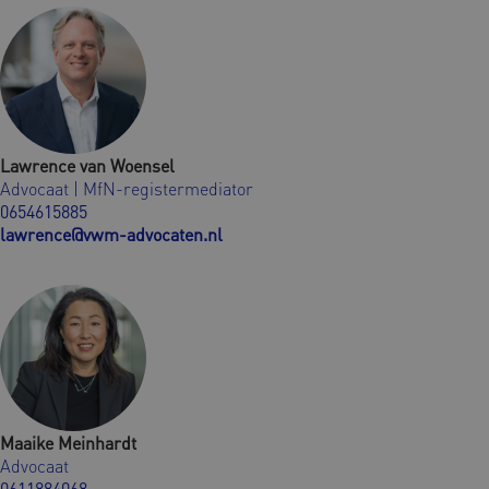
Lawrence van Woensel
Advocaat | MfN-registermediator
0654615885
lawrence@vwm-advocaten.nl
Maaike Meinhardt
Advocaat
0611884068