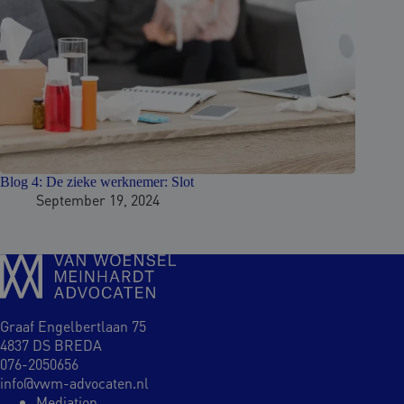
Blog 4: De zieke werknemer: Slot
September 19, 2024
Graaf Engelbertlaan 75
4837 DS BREDA
076-2050656
info@vwm-advocaten.nl
Mediation