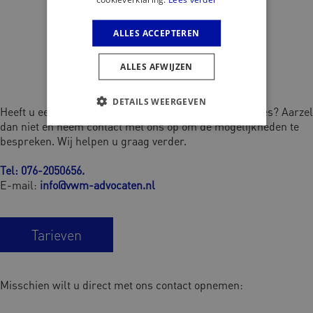
ALLES ACCEPTEREN
ALLES AFWIJZEN
DETAILS WEERGEVEN
Heeft u een vraag of bent u op zoek naar passend advies? Aarzel
dan niet en neem contact met ons op om de mogelijkheden te
bespreken. Wij helpen u graag verder.
Tel: 076-2050656
.
E-mail:
info@vwm-advocaten.nl
Tarieven
Misschien wilt u direct met ons contact opnemen: