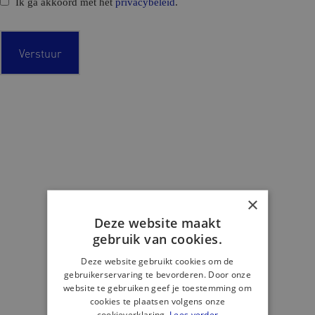
C
Ik ga akkoord met het
privacybeleid
.
o
n
s
e
n
t
×
Deze website maakt
gebruik van cookies.
Deze website gebruikt cookies om de
gebruikerservaring te bevorderen. Door onze
website te gebruiken geef je toestemming om
cookies te plaatsen volgens onze
cookieverklaring.
Lees verder