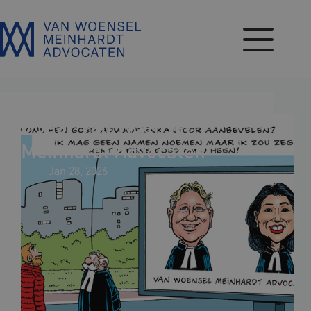
Skip
to
content
5 Jaar Van Woensel
Meinhardt Advocaten
Jan 28, 2026