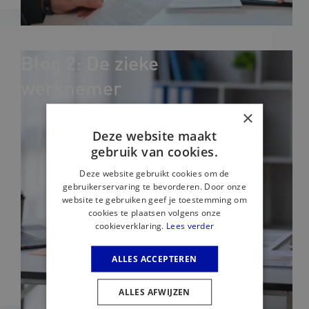
Blog 2: De zieke
werknemer
Sep 19, 2024
×
Deze website maakt
gebruik van cookies.
Deze website gebruikt cookies om de
gebruikerservaring te bevorderen. Door onze
website te gebruiken geef je toestemming om
cookies te plaatsen volgens onze
cookieverklaring.
Lees verder
ALLES ACCEPTEREN
ALLES AFWIJZEN