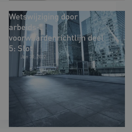
Wetswijziging door
arbeids­
voorwaardenrichtlijn deel
5: Slot
Jun 30, 2022