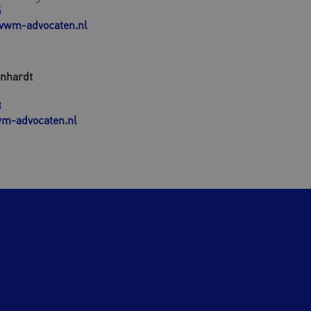
5
vwm-advocaten.nl
inhardt
8
m-advocaten.nl