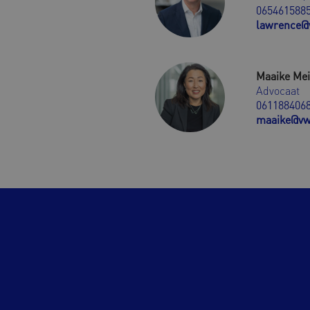
065461588
lawrence@
Maaike Me
Advocaat
061188406
maaike@vw