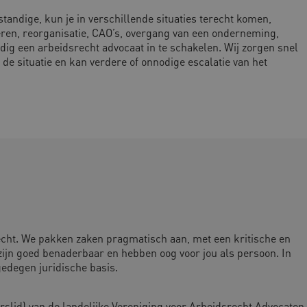
andige, kun je in verschillende situaties terecht komen,
oneren, reorganisatie, CAO’s, overgang van een onderneming,
dig een arbeidsrecht advocaat in te schakelen. Wij zorgen snel
de situatie en kan verdere of onnodige escalatie van het
cht. We pakken zaken pragmatisch aan, met een kritische en
e zijn goed benaderbaar en hebben oog voor jou als persoon. In
gedegen juridische basis.
rslid) van de landelijke Vereniging voor Arbeidsrecht Advocaten