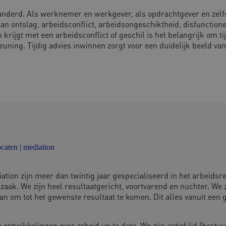
nderd. Als werknemer en werkgever, als opdrachtgever en zelfst
d aan ontslag, arbeidsconflict, arbeidsongeschiktheid, disfuncti
jgt met een arbeidsconflict of geschil is het belangrijk om tij
ning. Tijdig advies inwinnen zorgt voor een duidelijk beeld van 
ten | mediation
 zijn meer dan twintig jaar gespecialiseerd in het arbeidsre
n zaak. We zijn heel resultaatgericht, voortvarend en nuchter. W
n om tot het gewenste resultaat te komen. Dit alles vanuit een 
twikkelingen over arbeid up to date. We zijn actief lid (bestuu