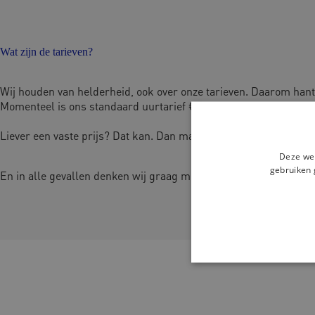
Wat zijn de tarieven?
Wij houden van helderheid, ook over onze tarieven. Daarom hante
Momenteel is ons standaard uurtarief € 255,= ex 21% btw per uu
Liever een vaste prijs? Dat kan. Dan maken we vooraf afspraken
Deze web
gebruiken 
En in alle gevallen denken wij graag met je mee over kostenafs