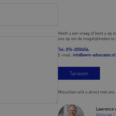
Heeft u een vraag of bent u op 
ons op om de mogelijkheden te 
Tel: 076-2050656
.
E-mail:
info@vwm-advocaten.nl
Tarieven
Misschien wilt u direct met on
Lawrence 
Advocaat |