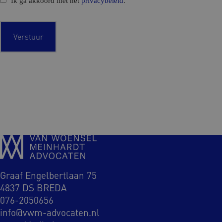
Ik ga akkoord met het
privacybeleid
.
o
n
s
e
n
t
Graaf Engelbertlaan 75
4837 DS BREDA
076-2050656
info@vwm-advocaten.nl