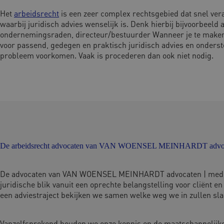
Het
arbeidsrecht
is een zeer complex rechtsgebied dat snel vera
waarbij juridisch advies wenselijk is. Denk hierbij bijvoorbeel
ondernemingsraden, directeur/bestuurder Wanneer je te maken kri
voor passend, gedegen en praktisch juridisch advies en ondersteu
probleem voorkomen. Vaak is procederen dan ook niet nodig.
De arbeidsrecht advocaten van VAN WOENSEL MEINHARDT advoca
De advocaten van VAN WOENSEL MEINHARDT advocaten | mediation
juridische blik vanuit een oprechte belangstelling voor cliënt e
een adviestraject bekijken we samen welke weg we in zullen slaa
Vanzelfsprekend houden we onze kennis en de maatschappelijke on