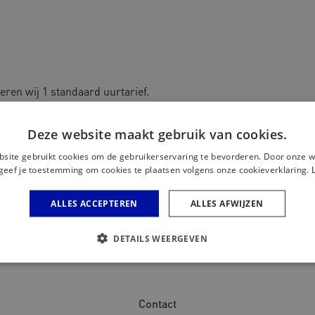
ren wij 1 standaard uurtarief.
r.
Deze website maakt gebruik van cookies.
 over de werkzaamheden die wij daarvoor zullen leveren.
site gebruikt cookies om de gebruikerservaring te bevorderen. Door onze w
geef je toestemming om cookies te plaatsen volgens onze cookieverklaring.
praken op maat.
ALLES ACCEPTEREN
ALLES AFWIJZEN
DETAILS WEERGEVEN
Contact