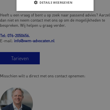
DETAILS WEERGEVEN
Heeft u een vraag of bent u op zoek naar passend advies? Aarzel
dan niet en neem contact met ons op om de mogelijkheden te
bespreken. Wij helpen u graag verder.
Tel: 076-2050656
.
E-mail:
info@vwm-advocaten.nl
Tarieven
Misschien wilt u direct met ons contact opnemen: