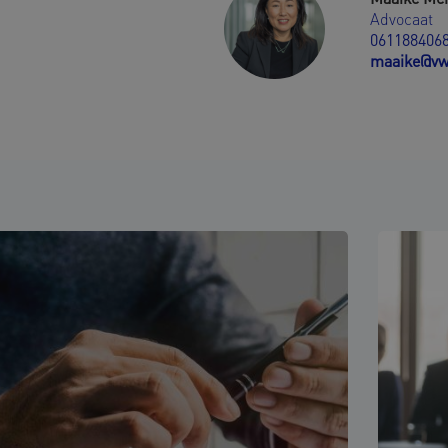
Advocaat
061188406
maaike@vw