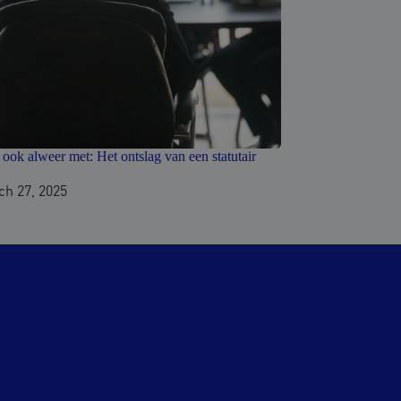
 ook alweer met: Het ontslag van een statutair
ch 27, 2025