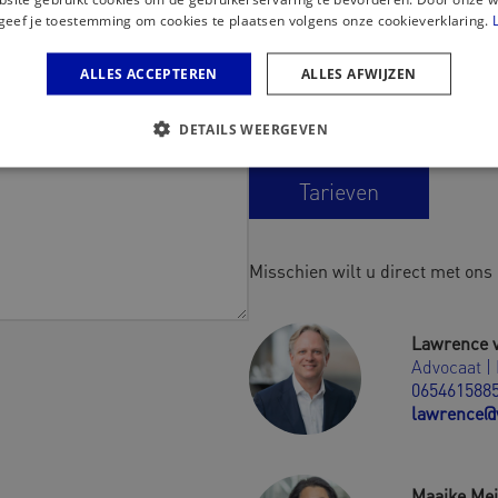
Heeft u een vraag of bent u op 
geef je toestemming om cookies te plaatsen volgens onze cookieverklaring.
ons op om de mogelijkheden te 
ALLES ACCEPTEREN
ALLES AFWIJZEN
Tel: 076-2050656
.
E-mail:
info@vwm-advocaten.nl
DETAILS WEERGEVEN
Tarieven
Misschien wilt u direct met on
Lawrence 
Advocaat |
065461588
lawrence@
Maaike Me