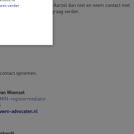
zoek naar passend advies? Aarzel dan niet en neem contact met
Lees verder
bespreken. Wij helpen u graag verder.
s contact opnemen:
van Woensel
 MfN-registermediator
5
vwm-advocaten.nl
inhardt